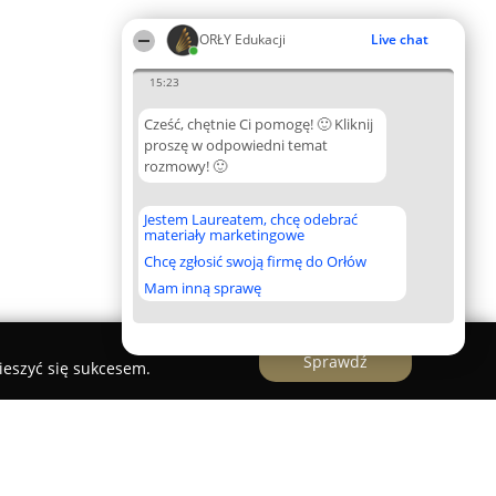
ORŁY Edukacji
Live chat
15:23
Cześć, chętnie Ci pomogę! 🙂 Kliknij
proszę w odpowiedni temat
rozmowy! 🙂
Jestem Laureatem, chcę odebrać
materiały marketingowe
Chcę zgłosić swoją firmę do Orłów
Mam inną sprawę
Sprawdź
ieszyć się sukcesem.
 w Krakowie