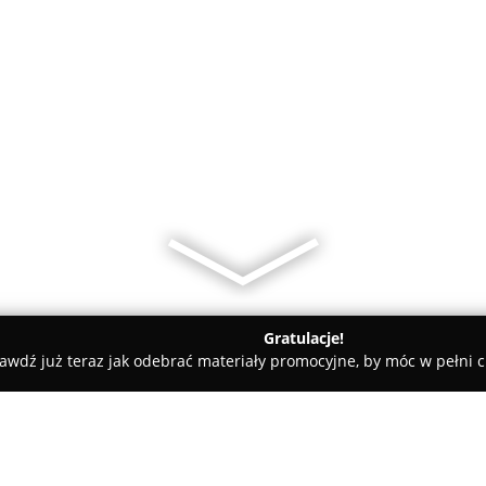
Gratulacje!
awdź już teraz jak odebrać materiały promocyjne, by móc w pełni c
ademie Muzyczne - Kraków
Konserwatorium Tańca Nowej Opery