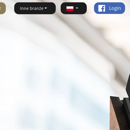
ę
Login
Inne branże