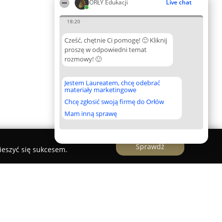
ORŁY Edukacji
Live chat
18:20
Cześć, chętnie Ci pomogę! 🙂 Kliknij
proszę w odpowiedni temat
rozmowy! 🙂
Jestem Laureatem, chcę odebrać
materiały marketingowe
Chcę zgłosić swoją firmę do Orłów
Mam inną sprawę
Sprawdź
ieszyć się sukcesem.
ndlerowej