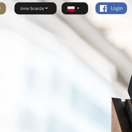
ę
Login
Inne branże