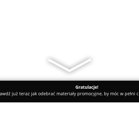
Gratulacje!
awdź już teraz jak odebrać materiały promocyjne, by móc w pełni c
ademie Muzyczne - Opole
Szkoła Podstawowa TAK im. Ireny Se