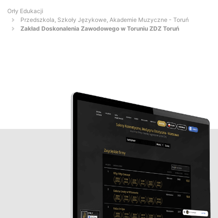
Orły Edukacji
Przedszkola, Szkoły Językowe, Akademie Muzyczne - Toruń
Zakład Doskonalenia Zawodowego w Toruniu ZDZ Toruń