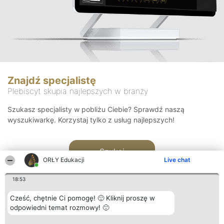
Znajdź specjalistę
Plebiscyt skupia najlepszych w branży
Szukasz specjalisty w pobliżu Ciebie? Sprawdź naszą
wyszukiwarkę. Korzystaj tylko z usług najlepszych!
Szukaj
ORŁY Edukacji
Live chat
18:53
Cześć, chętnie Ci pomogę! 🙂 Kliknij proszę w
odpowiedni temat rozmowy! 🙂