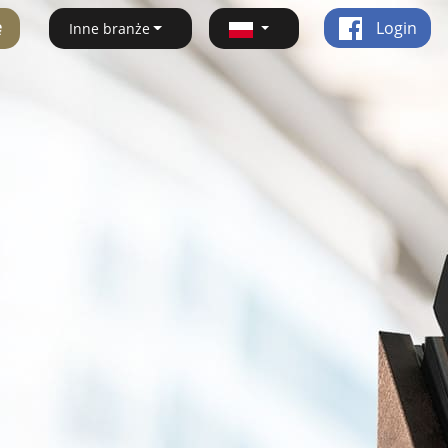
ę
Login
Inne branże