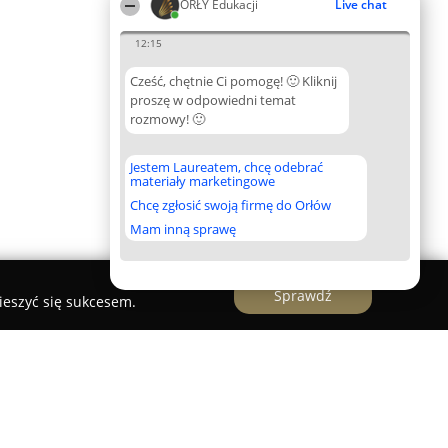
ORŁY Edukacji
Live chat
12:15
Cześć, chętnie Ci pomogę! 🙂 Kliknij
proszę w odpowiedni temat
rozmowy! 🙂
Jestem Laureatem, chcę odebrać
materiały marketingowe
Chcę zgłosić swoją firmę do Orłów
Mam inną sprawę
Sprawdź
ieszyć się sukcesem.
owanych im. Józefa Gołuchowskiego