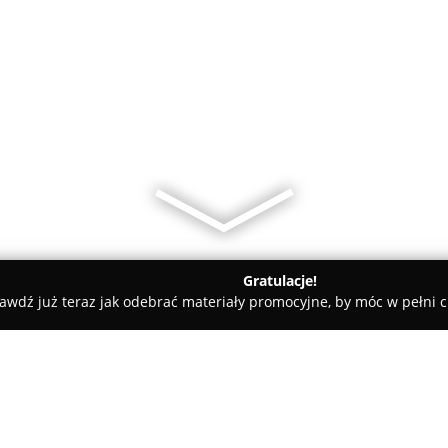
Gratulacje!
awdź już teraz jak odebrać materiały promocyjne, by móc w pełni c
demie Muzyczne - Ostrowiec Świętokrzyski
Akademia Nauk Stos