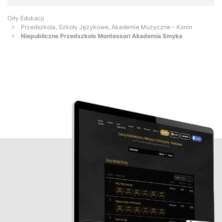
Orły Edukacji
Przedszkola, Szkoły Językowe, Akademie Muzyczne - Konin
Niepubliczne Przedszkole Montessori Akademia Smyka