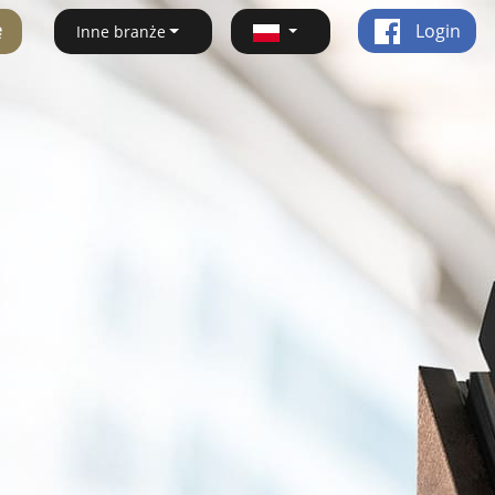
ę
Login
Inne branże