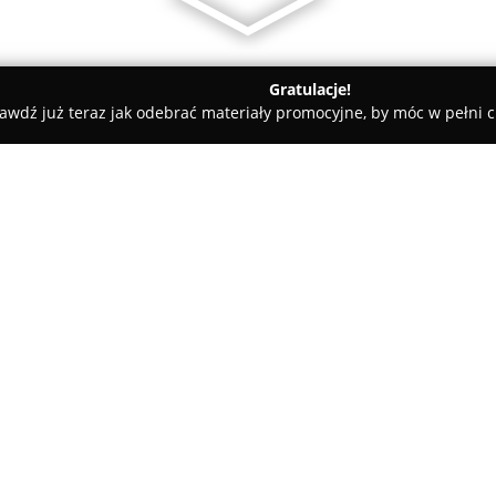
Gratulacje!
awdź już teraz jak odebrać materiały promocyjne, by móc w pełni c
ademie Muzyczne - Reda
EkoPuchatek Ekologiczne Przedszkole
le Językowe Reda
O firmie:
EkoPuchatek
wyróżnia się jako
realizuje holistyczny model ed
na wszechstronnym rozwoju dzi
otoczeniu. Istotnym elementem 
Pokaż więcej >>
hiszpańskiego, często z udział
przedszkole zyskuje unikalny c