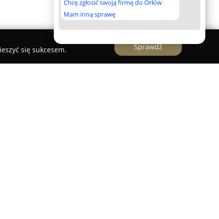
Chcę zgłosić swoją firmę do Orłów
Mam inną sprawę
Sprawdź
ieszyć się sukcesem.
 Językowe Reda
 przedszkole zlokalizowane w Redzie, które
ukacji dla najmłodszych. Placówka ta skupia się
eci, integrując naukę z zabawą w stymulującym
oferty jest nauka języka angielskiego i
em lektorów native speaker, dzięki czemu
harakter.