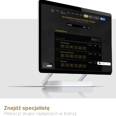
Znajdź specjalistę
Plebiscyt skupia najlepszych w branży