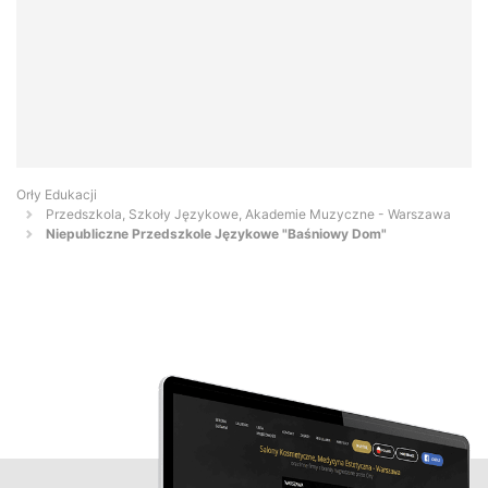
Orły Edukacji
Przedszkola, Szkoły Językowe, Akademie Muzyczne - Warszawa
Niepubliczne Przedszkole Językowe "Baśniowy Dom"