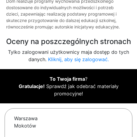
Dom realizuje programy wychowania przedszkolnego
dostosowane do indywidualnych możliwości i potrzeb
dzieci, zapewniając realizację podstawy programowej i
skuteczne przygotowanie do dalszej edukacji szkolnej,
równocześnie promując autorskie inicjatywy edukacyjne.
Oceny na poszczególnych stronach
Tylko zalogowani użytkownicy maja dostęp do tych
danych.
Kliknij, aby się zalogować.
To Twoja firma
?
Gratulacje!
Sprawdź jak odebrać materiały
promocyjne!
Warszawa
Mokotów