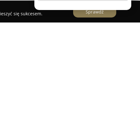
Sprawdź
ieszyć się sukcesem.
enomowana placówka edukacyjna w Brzezinach,
wiośnie 2n, która od lat specjalizuje się w
 Oferta szkoły obejmuje szeroki zakres kursów,
już od 3. roku życia, jak również do młodzieży i
ia się skutecznymi metodami nauczania,
miejętności swobodnej i poprawnej komunikacji w
 dzięki czemu możliwe jest indywidualne
a oraz budowanie ich pewności w posługiwaniu