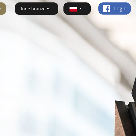
ę
Login
Inne branże