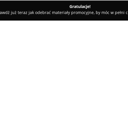
Gratulacje!
awdź już teraz jak odebrać materiały promocyjne, by móc w pełni c
ademie Muzyczne - Brzeziny
Big Ben School of English
O firmie:
Big Ben School of English
to r
mieszcząca się przy ulicy Przed
nauczaniu języka angielskiego.
skierowanych zarówno do dzieci 
Pokaż więcej >>
osób dorosłych. Szkoła wyróżn
koncentrując się na rozwoju u
języku obcym.
Grupy zajęciowe są kameralne,
podejście do każdego kursant