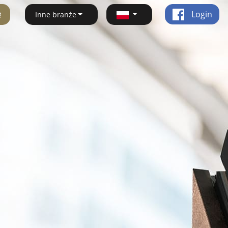
ę
Login
Inne branże