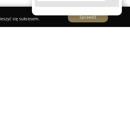
Sprawdź
ieszyć się sukcesem.
cyjne 3e Kolorowe Kredki
egracyjne 3e Kolorowe Kredki
w Warszawie to
 w wszechstronny rozwój dzieci. Placówka znajduje
0 i gwarantuje bezpieczne oraz stymulujące
łodszym pełne wykorzystanie ich możliwości.
gów, psychologów oraz logopedów zapewnia
podejście i otacza je opieką w atmosferze
mu.
k na aktywność fizyczną, rozwijanie kreatywności