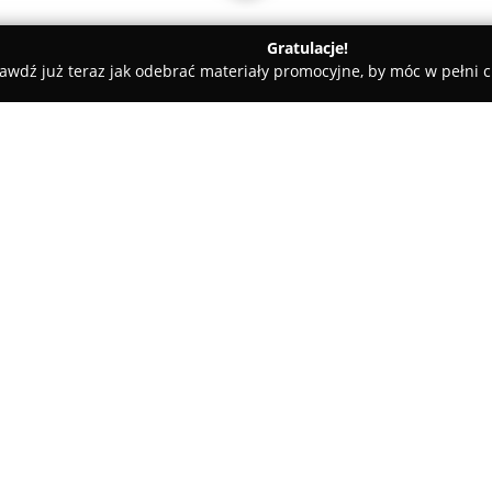
Gratulacje!
awdź już teraz jak odebrać materiały promocyjne, by móc w pełni c
ademie Muzyczne - Warszawa
Niepubliczne Przedszkole Integra
jne 3e Kolorowe Kredki
O firmie:
Niepubliczne Przedszkole Int
instytucja, która angażuje się
się przy ulicy Grochowskiej 20
otoczenie, umożliwiające najm
Pokaż więcej >>
Kadra doświadczonych pedago
każdemu dziecku indywidualne 
życzliwości oraz profesjonaliz
Przedszkole kładzie duży nacis