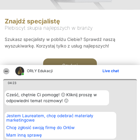
Znajdź specjalistę
Plebiscyt skupia najlepszych w branży
Szukasz specjalisty w pobliżu Ciebie? Sprawdź naszą
wyszukiwarkę. Korzystaj tylko z usług najlepszych!
Szukaj
ORŁY Edukacji
Live chat
04:23
Cześć, chętnie Ci pomogę! 🙂 Kliknij proszę w
odpowiedni temat rozmowy! 🙂
Organizator plebiscytu
Plebiscyt
Kontakt
Jestem Laureatem, chcę odebrać materiały
Bright Side Solutions sp. z o.
Laureaci
Kontakt
marketingowe
o. sp. k.
Lista
ul. Ruska 22
wszystkich
Chcę zgłosić swoją firmę do Orłów
Wrocław 50-079
Laureatów
Mam inną sprawę
KRS 0000749100 | Regon
Zasady
381313360 | NIP 8943132676
Regulamin