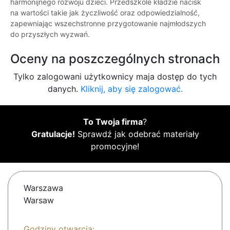
harmonijnego rozwoju dzieci. Przedszkole kładzie nacisk
na wartości takie jak życzliwość oraz odpowiedzialność,
zapewniając wszechstronne przygotowanie najmłodszych
do przyszłych wyzwań.
Oceny na poszczególnych stronach
Tylko zalogowani użytkownicy maja dostęp do tych
danych.
Kliknij, aby się zalogować.
To Twoja firma
?
Gratulacje!
Sprawdź jak odebrać materiały
promocyjne!
Warszawa
Warsaw
Godziny otwarcia: