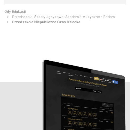
Orły Edukacji
Przedszkola, Szkoły Językowe, Akademie Muzyczne - Radom
Przedszkole Niepubliczne Czas Dziecka