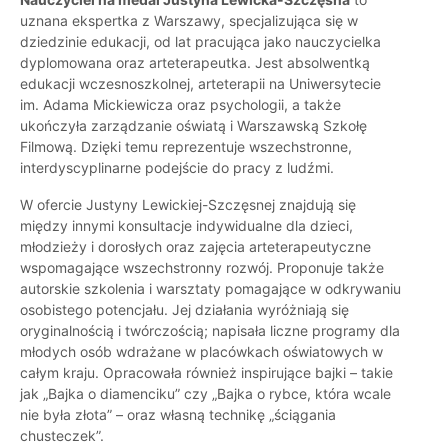
uznana ekspertka z Warszawy, specjalizująca się w
dziedzinie edukacji, od lat pracująca jako nauczycielka
dyplomowana oraz arteterapeutka. Jest absolwentką
edukacji wczesnoszkolnej, arteterapii na Uniwersytecie
im. Adama Mickiewicza oraz psychologii, a także
ukończyła zarządzanie oświatą i Warszawską Szkołę
Filmową. Dzięki temu reprezentuje wszechstronne,
interdyscyplinarne podejście do pracy z ludźmi.
W ofercie Justyny Lewickiej-Szczęsnej znajdują się
między innymi konsultacje indywidualne dla dzieci,
młodzieży i dorosłych oraz zajęcia arteterapeutyczne
wspomagające wszechstronny rozwój. Proponuje także
autorskie szkolenia i warsztaty pomagające w odkrywaniu
osobistego potencjału. Jej działania wyróżniają się
oryginalnością i twórczością; napisała liczne programy dla
młodych osób wdrażane w placówkach oświatowych w
całym kraju. Opracowała również inspirujące bajki – takie
jak „Bajka o diamenciku” czy „Bajka o rybce, która wcale
nie była złota” – oraz własną technikę „ściągania
chusteczek”.