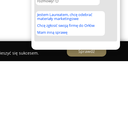
rozmowy! 🙂
Jestem Laureatem, chcę odebrać
materiały marketingowe
Chcę zgłosić swoją firmę do Orłów
Mam inną sprawę
Sprawdź
ieszyć się sukcesem.
i uznaną w Polsce instytucję o profilu
lami są międzynarodowy mistrz Michał Luch oraz
i. Skład szkoły obejmuje zarówno