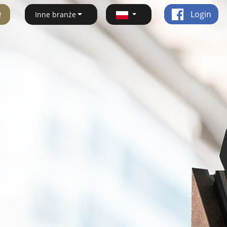
ę
Login
Inne branże