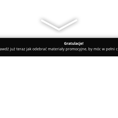
Gratulacje!
awdź już teraz jak odebrać materiały promocyjne, by móc w pełni c
ademie Muzyczne - Warszawa
Szkoła Szachowa "Talent"
O firmie:
Szkoła Szachowa Talent
stanow
edukacyjnym, której założycie
mistrz FIDE Mateusz Bronowick