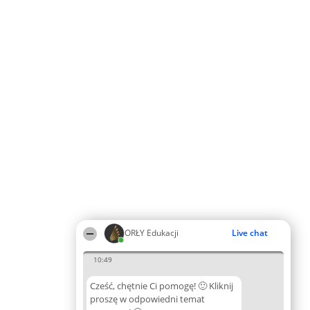
ORŁY Edukacji
Live chat
10:49
Cześć, chętnie Ci pomogę! 🙂 Kliknij
proszę w odpowiedni temat