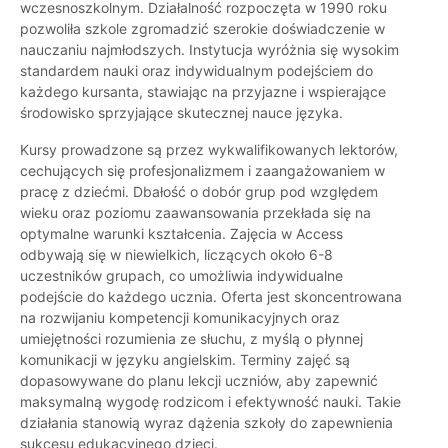
wczesnoszkolnym. Działalność rozpoczęta w 1990 roku
pozwoliła szkole zgromadzić szerokie doświadczenie w
nauczaniu najmłodszych. Instytucja wyróżnia się wysokim
standardem nauki oraz indywidualnym podejściem do
każdego kursanta, stawiając na przyjazne i wspierające
środowisko sprzyjające skutecznej nauce języka.
Kursy prowadzone są przez wykwalifikowanych lektorów,
cechujących się profesjonalizmem i zaangażowaniem w
pracę z dziećmi. Dbałość o dobór grup pod względem
wieku oraz poziomu zaawansowania przekłada się na
optymalne warunki kształcenia. Zajęcia w Access
odbywają się w niewielkich, liczących około 6-8
uczestników grupach, co umożliwia indywidualne
podejście do każdego ucznia. Oferta jest skoncentrowana
na rozwijaniu kompetencji komunikacyjnych oraz
umiejętności rozumienia ze słuchu, z myślą o płynnej
komunikacji w języku angielskim. Terminy zajęć są
dopasowywane do planu lekcji uczniów, aby zapewnić
maksymalną wygodę rodzicom i efektywność nauki. Takie
działania stanowią wyraz dążenia szkoły do zapewnienia
sukcesu edukacyjnego dzieci.