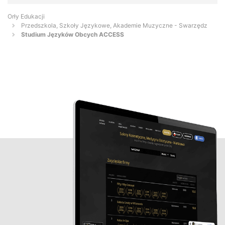
Orły Edukacji
Przedszkola, Szkoły Językowe, Akademie Muzyczne - Swarzędz
Studium Języków Obcych ACCESS