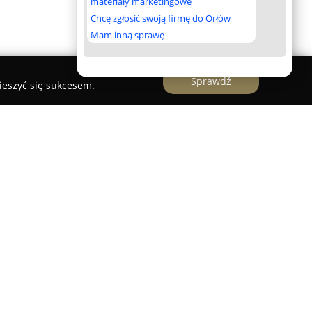
materiały marketingowe
Chcę zgłosić swoją firmę do Orłów
Mam inną sprawę
Sprawdź
ieszyć się sukcesem.
wo"
luszkowo
zlokalizowane w Tychach pełni funkcję
cej od 2009 roku z naciskiem na wsparcie rozwoju
 Przedszkole tworzy przyjazną przestrzeń, w której
erze poszanowania oraz zrozumienia ich