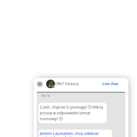
ORŁY Edukacji
Live chat
16:12
Cześć, chętnie Ci pomogę! 🙂 Kliknij
proszę w odpowiedni temat
rozmowy! 🙂
Jestem Laureatem, chcę odebrać