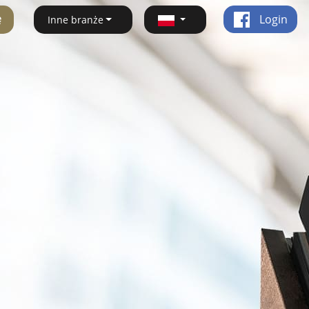
ę
Login
Inne branże