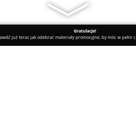
Gratulacje!
awdź już teraz jak odebrać materiały promocyjne, by móc w pełni c
ademie Muzyczne - Tychy
Niepubliczne Przedszkole "Maluszko
owo"
O firmie:
Niepubliczne Przedszkole Ma
placówki edukacyjnej, działają
dzieci w wieku od 2,5 do 7 lat.
dzieci mogą dorastać w atmosf
indywidualnych potrzeb.