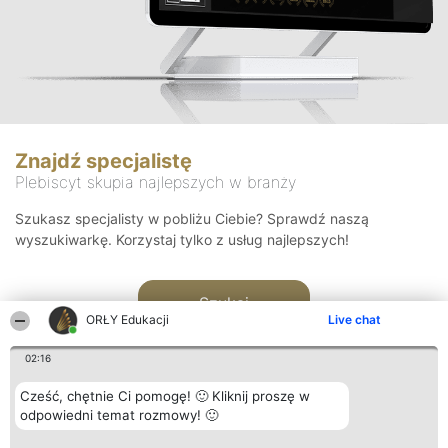
Znajdź specjalistę
Plebiscyt skupia najlepszych w branży
Szukasz specjalisty w pobliżu Ciebie? Sprawdź naszą
wyszukiwarkę. Korzystaj tylko z usług najlepszych!
Szukaj
ORŁY Edukacji
Live chat
02:16
Cześć, chętnie Ci pomogę! 🙂 Kliknij proszę w
odpowiedni temat rozmowy! 🙂