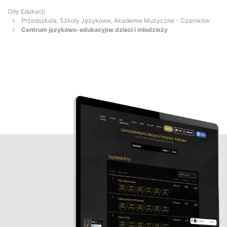
Orły Edukacji
Przedszkola, Szkoły Językowe, Akademie Muzyczne - Czarnków
Centrum językowo-edukacyjne dzieci i młodzieży