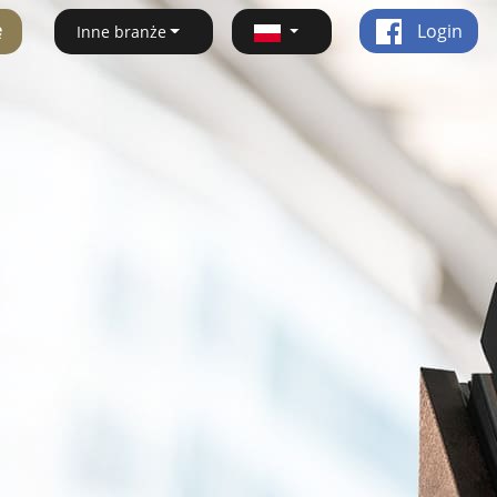
ę
Login
Inne branże