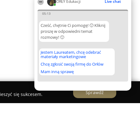
ORŁY Edukacji
Live chat
05:13
Cześć, chętnie Ci pomogę! 🙂 Kliknij
proszę w odpowiedni temat
rozmowy! 🙂
Jestem Laureatem, chcę odebrać
materiały marketingowe
Chcę zgłosić swoją firmę do Orłów
Mam inną sprawę
Sprawdź
ieszyć się sukcesem.