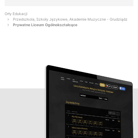
Orły Edukacji
Przedszkola, Szkoły Językowe, Akademie Muzyczne - Grudziądz
Prywatne Liceum Ogólnokształcące