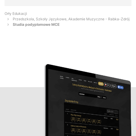
Orły Edukacji
Przedszkola, Szkoły Językowe, Akademie Muzyczne - Rabka-Zdrój
Studia podyplomowe MCE