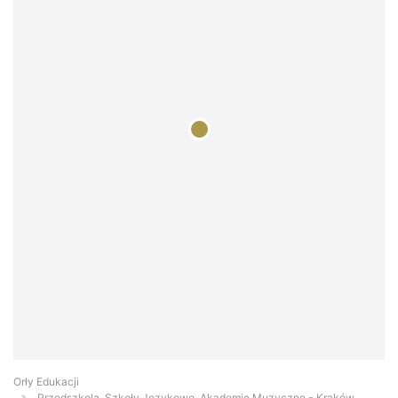
Orły Edukacji
Przedszkola, Szkoły Językowe, Akademie Muzyczne - Kraków