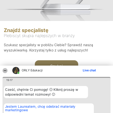
Znajdź specjalistę
Plebiscyt skupia najlepszych w branży
Szukasz specjalisty w pobliżu Ciebie? Sprawdź naszą
wyszukiwarkę. Korzystaj tylko z usług najlepszych!
Szukaj
ORŁY Edukacji
Live chat
15:17
Cześć, chętnie Ci pomogę! 🙂 Kliknij proszę w
odpowiedni temat rozmowy! 🙂
Organizator plebiscytu
Plebiscyt
Kontakt
Jestem Laureatem, chcę odebrać materiały
Bright Side Solutions sp. z o.
Laureaci
Kontakt
marketingowe
o. sp. k.
Lista