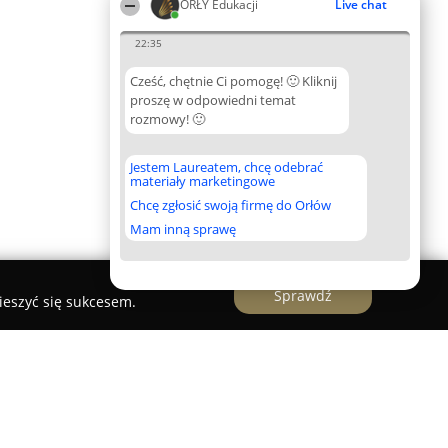
ORŁY Edukacji
Live chat
22:35
Cześć, chętnie Ci pomogę! 🙂 Kliknij
proszę w odpowiedni temat
rozmowy! 🙂
Jestem Laureatem, chcę odebrać
materiały marketingowe
Chcę zgłosić swoją firmę do Orłów
Mam inną sprawę
Sprawdź
ieszyć się sukcesem.