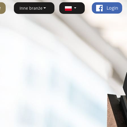
ę
Login
Inne branże