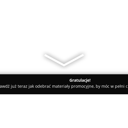
Gratulacje!
awdź już teraz jak odebrać materiały promocyjne, by móc w pełni c
ademie Muzyczne - Swarzędz
Klim Szkoła Językowa