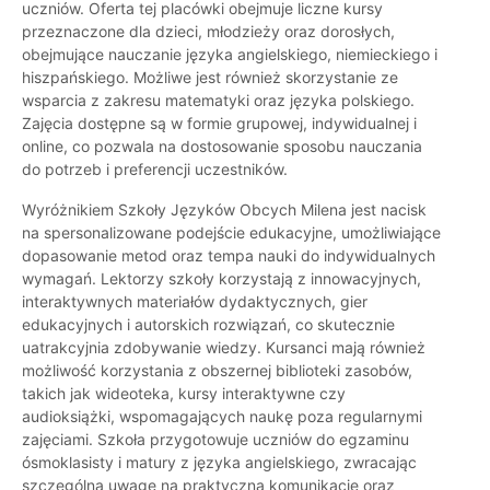
uczniów. Oferta tej placówki obejmuje liczne kursy
przeznaczone dla dzieci, młodzieży oraz dorosłych,
obejmujące nauczanie języka angielskiego, niemieckiego i
hiszpańskiego. Możliwe jest również skorzystanie ze
wsparcia z zakresu matematyki oraz języka polskiego.
Zajęcia dostępne są w formie grupowej, indywidualnej i
online, co pozwala na dostosowanie sposobu nauczania
do potrzeb i preferencji uczestników.
Wyróżnikiem Szkoły Języków Obcych Milena jest nacisk
na spersonalizowane podejście edukacyjne, umożliwiające
dopasowanie metod oraz tempa nauki do indywidualnych
wymagań. Lektorzy szkoły korzystają z innowacyjnych,
interaktywnych materiałów dydaktycznych, gier
edukacyjnych i autorskich rozwiązań, co skutecznie
uatrakcyjnia zdobywanie wiedzy. Kursanci mają również
możliwość korzystania z obszernej biblioteki zasobów,
takich jak wideoteka, kursy interaktywne czy
audioksiążki, wspomagających naukę poza regularnymi
zajęciami. Szkoła przygotowuje uczniów do egzaminu
ósmoklasisty i matury z języka angielskiego, zwracając
szczególną uwagę na praktyczną komunikację oraz