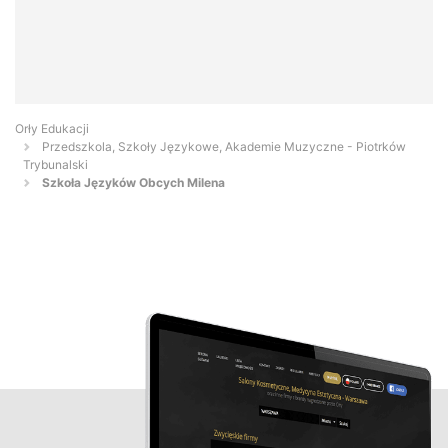
Orły Edukacji
Przedszkola, Szkoły Językowe, Akademie Muzyczne - Piotrków
Trybunalski
Szkoła Języków Obcych Milena