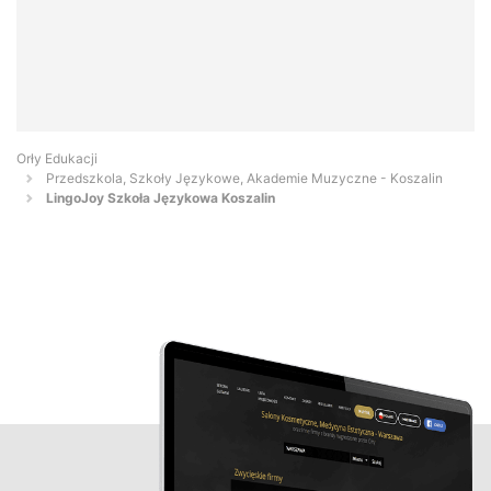
Orły Edukacji
Przedszkola, Szkoły Językowe, Akademie Muzyczne - Koszalin
LingoJoy Szkoła Językowa Koszalin