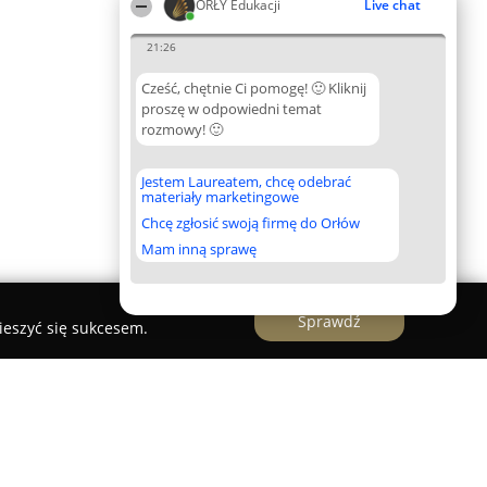
ORŁY Edukacji
Live chat
21:26
Cześć, chętnie Ci pomogę! 🙂 Kliknij
proszę w odpowiedni temat
rozmowy! 🙂
Jestem Laureatem, chcę odebrać
materiały marketingowe
Chcę zgłosić swoją firmę do Orłów
Mam inną sprawę
Sprawdź
ieszyć się sukcesem.
skiego