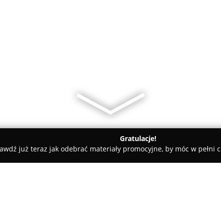
Gratulacje!
awdź już teraz jak odebrać materiały promocyjne, by móc w pełni c
ademie Muzyczne - Rzeszów
Hello School - szkoła języka angiel