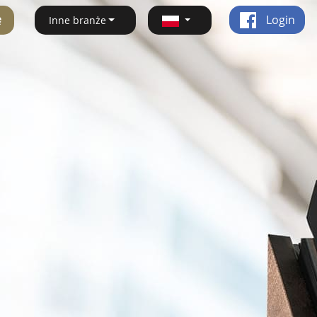
ę
Login
Inne branże