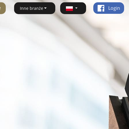
ę
Login
Inne branże