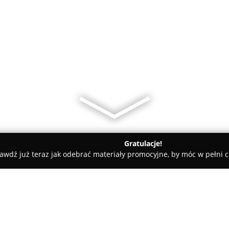
Gratulacje!
awdź już teraz jak odebrać materiały promocyjne, by móc w pełni c
ademie Muzyczne - Mogilany
Żłobek Mogilany