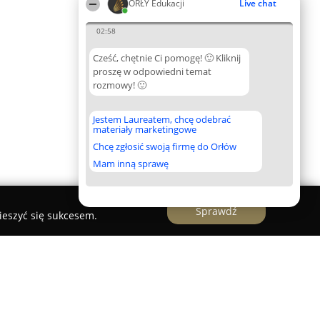
ORŁY Edukacji
Live chat
02:58
Cześć, chętnie Ci pomogę! 🙂 Kliknij
proszę w odpowiedni temat
rozmowy! 🙂
Jestem Laureatem, chcę odebrać
materiały marketingowe
Chcę zgłosić swoją firmę do Orłów
Mam inną sprawę
Sprawdź
ieszyć się sukcesem.