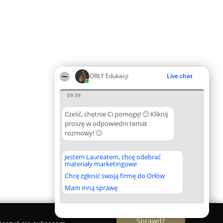
ORŁY Edukacji
Live chat
09:39
Cześć, chętnie Ci pomogę! 🙂 Kliknij
proszę w odpowiedni temat
rozmowy! 🙂
Jestem Laureatem, chcę odebrać
materiały marketingowe
Chcę zgłosić swoją firmę do Orłów
Mam inną sprawę
Sprawdź