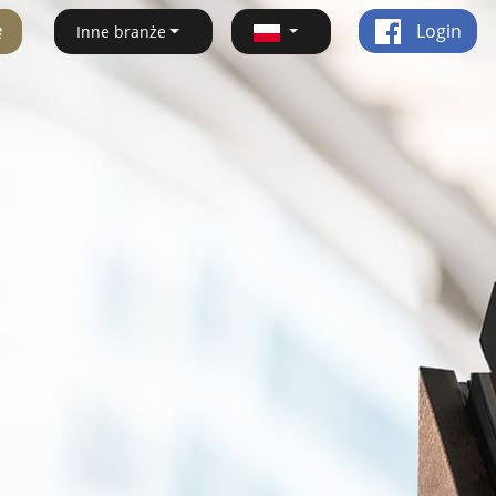
ę
Login
Inne branże