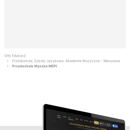
Orły Edukacji
Przedszkola, Szkoły Językowe, Akademie Muzyczne - Warszawa
Przedszkole Myszka MEPI