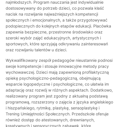
najmłodszych. Program nauczania jest indywidualnie
dostosowywany do potrzeb dzieci, co pozwala kłaść
nacisk na rozwijanie najważniejszych kompetencji
społecznych i emocjonalnych, a także przygotowywać
podopiecznych do kolejnych etapów edukacji. Placówka
zapewnia bezpieczne, przestronne środowisko oraz
szeroki wybór zajęć edukacyjnych, artystycznych i
sportowych, które sprzyjają odkrywaniu zainteresowań
oraz rozwijaniu talentów u dzieci.
Wykwalifikowany zespół pedagogów nieustannie podnosi
swoje kompetencje i stosuje innowacyjne metody pracy
wychowawczej. Dzieci mają zapewnioną profilaktyczną
opiekę psychologiczno-pedagogiczną, obejmującą
wsparcie logopedyczne i psychologiczne, co ułatwia im
adaptację oraz rozwój w różnych aspektach. Dodatkowo,
realizowany program jest zgodny z aktualną podstawą
programową, rozszerzony o zajęcia z języka angielskiego
i hiszpańskiego, rytmikę, plastykę, sensoplastykę i
Trening Umiejętności Społecznych. Przedszkole oferuje
również dostęp do atestowanych, drewnianych,
kreatywnych i sensorycznych zabawek, które