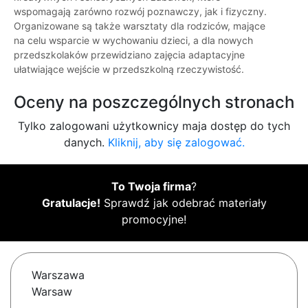
wspomagają zarówno rozwój poznawczy, jak i fizyczny.
Organizowane są także warsztaty dla rodziców, mające
na celu wsparcie w wychowaniu dzieci, a dla nowych
przedszkolaków przewidziano zajęcia adaptacyjne
ułatwiające wejście w przedszkolną rzeczywistość.
Oceny na poszczególnych stronach
Tylko zalogowani użytkownicy maja dostęp do tych
danych.
Kliknij, aby się zalogować.
To Twoja firma
?
Gratulacje!
Sprawdź jak odebrać materiały
promocyjne!
Warszawa
Warsaw