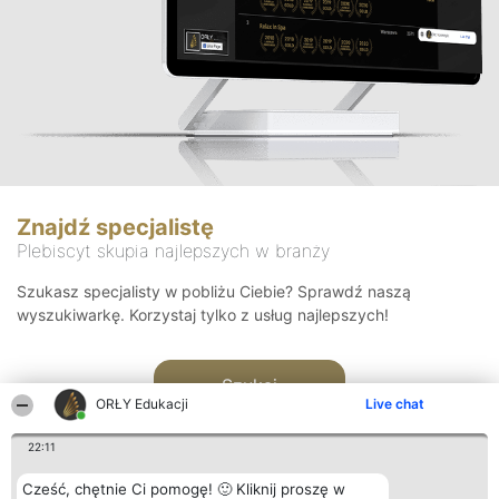
Znajdź specjalistę
Plebiscyt skupia najlepszych w branży
Szukasz specjalisty w pobliżu Ciebie? Sprawdź naszą
wyszukiwarkę. Korzystaj tylko z usług najlepszych!
Szukaj
ORŁY Edukacji
Live chat
22:11
Cześć, chętnie Ci pomogę! 🙂 Kliknij proszę w