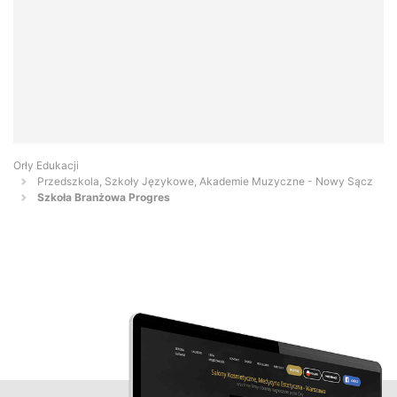
Orły Edukacji
Przedszkola, Szkoły Językowe, Akademie Muzyczne - Nowy Sącz
Szkoła Branżowa Progres