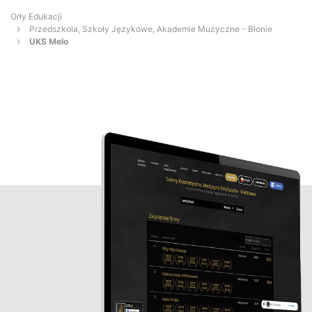
Orły Edukacji
Przedszkola, Szkoły Językowe, Akademie Muzyczne - Błonie
UKS Melo