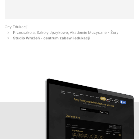
Orły Edukacji
Przedszkola, Szkoły Językowe, Akademie Muzyczne - Żory
Studio Wrażeń - centrum zabaw i edukacji