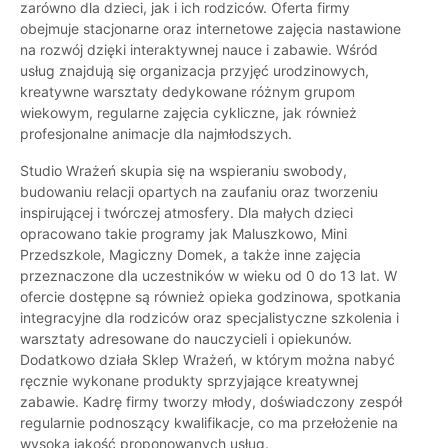
zarówno dla dzieci, jak i ich rodziców. Oferta firmy
obejmuje stacjonarne oraz internetowe zajęcia nastawione
na rozwój dzięki interaktywnej nauce i zabawie. Wśród
usług znajdują się organizacja przyjęć urodzinowych,
kreatywne warsztaty dedykowane różnym grupom
wiekowym, regularne zajęcia cykliczne, jak również
profesjonalne animacje dla najmłodszych.
Studio Wrażeń skupia się na wspieraniu swobody,
budowaniu relacji opartych na zaufaniu oraz tworzeniu
inspirującej i twórczej atmosfery. Dla małych dzieci
opracowano takie programy jak Maluszkowo, Mini
Przedszkole, Magiczny Domek, a także inne zajęcia
przeznaczone dla uczestników w wieku od 0 do 13 lat. W
ofercie dostępne są również opieka godzinowa, spotkania
integracyjne dla rodziców oraz specjalistyczne szkolenia i
warsztaty adresowane do nauczycieli i opiekunów.
Dodatkowo działa Sklep Wrażeń, w którym można nabyć
ręcznie wykonane produkty sprzyjające kreatywnej
zabawie. Kadrę firmy tworzy młody, doświadczony zespół
regularnie podnoszący kwalifikacje, co ma przełożenie na
wysoką jakość proponowanych usług.