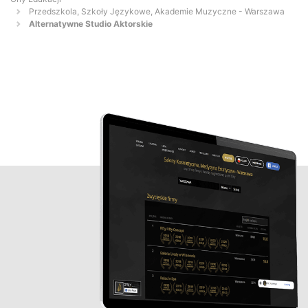
Przedszkola, Szkoły Językowe, Akademie Muzyczne - Warszawa
Alternatywne Studio Aktorskie