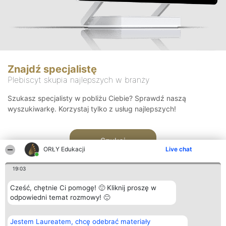
Znajdź specjalistę
Plebiscyt skupia najlepszych w branży
Szukasz specjalisty w pobliżu Ciebie? Sprawdź naszą
wyszukiwarkę. Korzystaj tylko z usług najlepszych!
Szukaj
ORŁY Edukacji
Live chat
19:03
Cześć, chętnie Ci pomogę! 🙂 Kliknij proszę w
odpowiedni temat rozmowy! 🙂
Organizator plebiscytu
Plebiscyt
Kontakt
Jestem Laureatem, chcę odebrać materiały
Bright Side Solutions sp. z o.
Laureaci
Kontakt