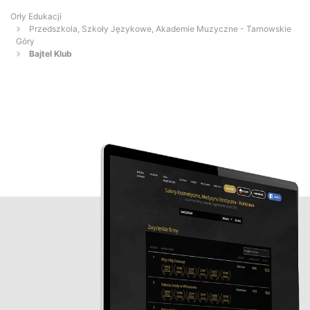
Orły Edukacji
Przedszkola, Szkoły Językowe, Akademie Muzyczne - Tarnowskie
Góry
Bajtel Klub