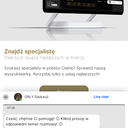
Znajdź specjalistę
Plebiscyt skupia najlepszych w branży
Szukasz specjalisty w pobliżu Ciebie? Sprawdź naszą
wyszukiwarkę. Korzystaj tylko z usług najlepszych!
Szukaj
ORŁY Edukacji
Live chat
07:35
Cześć, chętnie Ci pomogę! 🙂 Kliknij proszę w
odpowiedni temat rozmowy! 🙂