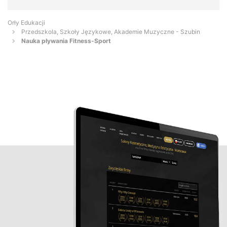
Orły Edukacji
Przedszkola, Szkoły Językowe, Akademie Muzyczne - Szubin
Nauka pływania Fitness-Sport