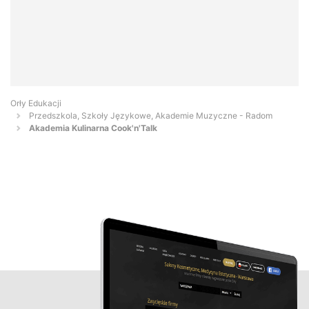
Orły Edukacji
Przedszkola, Szkoły Językowe, Akademie Muzyczne - Radom
Akademia Kulinarna Cook'n'Talk