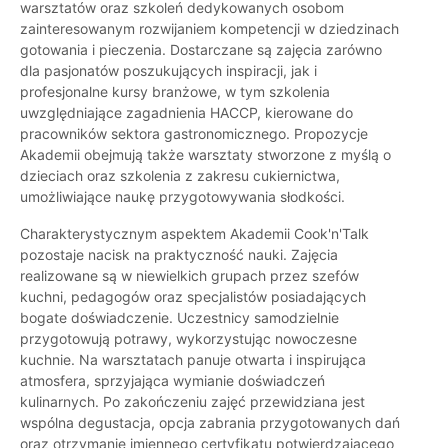
warsztatów oraz szkoleń dedykowanych osobom
zainteresowanym rozwijaniem kompetencji w dziedzinach
gotowania i pieczenia. Dostarczane są zajęcia zarówno
dla pasjonatów poszukujących inspiracji, jak i
profesjonalne kursy branżowe, w tym szkolenia
uwzględniające zagadnienia HACCP, kierowane do
pracowników sektora gastronomicznego. Propozycje
Akademii obejmują także warsztaty stworzone z myślą o
dzieciach oraz szkolenia z zakresu cukiernictwa,
umożliwiające naukę przygotowywania słodkości.
Charakterystycznym aspektem Akademii Cook'n'Talk
pozostaje nacisk na praktyczność nauki. Zajęcia
realizowane są w niewielkich grupach przez szefów
kuchni, pedagogów oraz specjalistów posiadających
bogate doświadczenie. Uczestnicy samodzielnie
przygotowują potrawy, wykorzystując nowoczesne
kuchnie. Na warsztatach panuje otwarta i inspirująca
atmosfera, sprzyjająca wymianie doświadczeń
kulinarnych. Po zakończeniu zajęć przewidziana jest
wspólna degustacja, opcja zabrania przygotowanych dań
oraz otrzymanie imiennego certyfikatu potwierdzającego