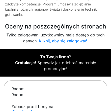
zdobyte kompetencje. Program umożliwia zgłębianie
kuchni z różnych regionów świata i doskonalenie technik
gotowania.
Oceny na poszczególnych stronach
Tylko zalogowani użytkownicy maja dostęp do tych
danych.
Kliknij, aby się zalogować.
To Twoja firma
?
Gratulacje!
Sprawdź jak odebrać materiały
promocyjne!
Radom
Radom
Zobacz profil firmy na