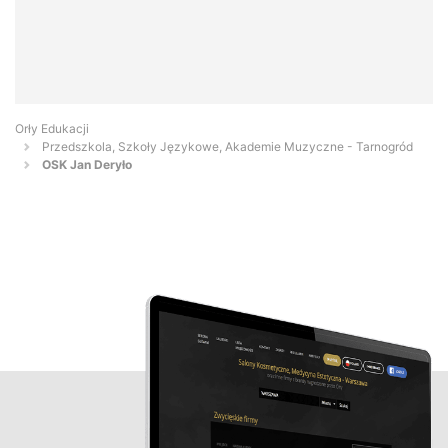
Orły Edukacji
Przedszkola, Szkoły Językowe, Akademie Muzyczne - Tarnogród
OSK Jan Deryło