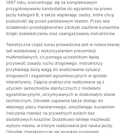
1997 roku, koncentrując się na kompleksowym
przygotowywaniu kandydatów do egzaminu na prawo
jazdy kategorii B, a także wspierając osoby, które chcą
podszkolić się przed państwowym testem. Przez lata
działalności przedsiębiorstwo zdobyło zaufanie kursantów
dzięki doświadczeniu oraz zaangażowaniu instruktorów.
Teoretyczna część kursu prowadzona jest w nowoczesnej
sali wykładowej z wykorzystaniem prezentacji
multimedialnych, co pomaga uczestnikom lepiej
przyswoić zasady ruchu drogowego. Instruktorzy
przykładają dużą wagę do analizowania sytuacji
drogowych i zagadnień egzaminacyjnych w sposób
interaktywny. Zajęcia praktyczne realizowane są z
użyciem samochodów identycznych z modelami
egzaminacyjnymi, utrzymywanych w doskonałym stanie
technicznym. Ośrodek zapewnia także dostęp do
własnego placu manewrowego, umożliwiając kursantom
ćwiczenia również na prywatnych autach bez
dodatkowych kosztów. Dodatkowo istnieje możliwość
wyboru miasta, w którym realizowana jest nauka jazdy.
Ośrodek charakteryzuje się wysokim poziomem