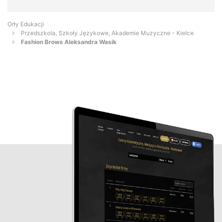
Orły Edukacji
Przedszkola, Szkoły Językowe, Akademie Muzyczne - Kielce
Fashion Brows Aleksandra Wasik