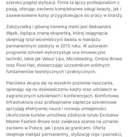
szeroko pojętej stylizacji. Firma ta łączy profesjonalizm z
pasją, oferując zarówno kompleksowe usługi beauty, jak i
zaawansowane kursy przygotowujące do pracy w branży.
Założycielką i główną trenerką marki jest Aleksandra
Wąsik, będąca znaną ekspertką, której osiągnięcia
obejmują tytuł wicemistrzyni świata w makijażu
permanentnym zdobyty w 2015 roku. W autorskim
programie szkoleń wykorzystuje ona innowacyjne
techniki, takie jak Velour Lips, Microblading, Ombre Brows
oraz Pixel Hair, dostarczając uczestnikom solidnych
fundamentów teoretycznych i praktycznych.
Placówka skupia się na wysokim poziomie nauczania,
opierając się na doświadczeniu kadry oraz udziałach w
zagranicznych szkoleniach i konferencjach. Komfortowa
infrastruktura oraz profesjonalne zaplecze szkoleniowe
sprzyjają efektywnej nauce i rozwoju umiejętności.
Ukończenie kursów umożliwia zdobycie tytułu Exclusive
Master Fashion Brows oraz zwiększa szanse na uznanie
zarówno w Polsce, jak i poza jej granicami. Oferta
obejmuje makijaż permanentny, stylizację rzęs i paznokci,