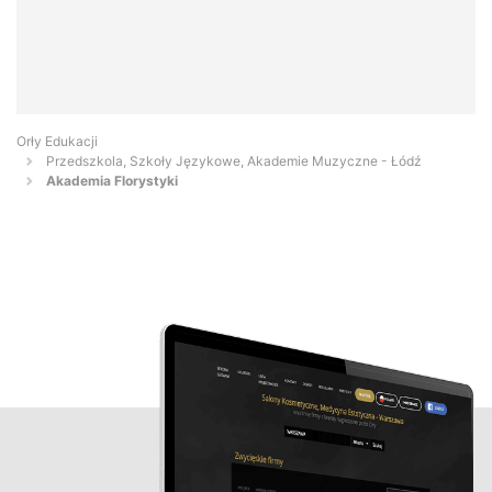
Orły Edukacji
Przedszkola, Szkoły Językowe, Akademie Muzyczne - Łódź
Akademia Florystyki