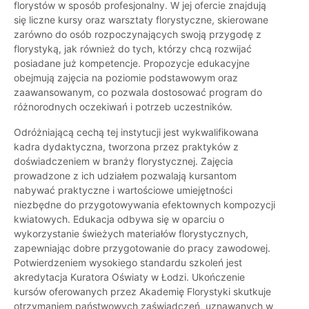
florystów w sposób profesjonalny. W jej ofercie znajdują
się liczne kursy oraz warsztaty florystyczne, skierowane
zarówno do osób rozpoczynających swoją przygodę z
florystyką, jak również do tych, którzy chcą rozwijać
posiadane już kompetencje. Propozycje edukacyjne
obejmują zajęcia na poziomie podstawowym oraz
zaawansowanym, co pozwala dostosować program do
różnorodnych oczekiwań i potrzeb uczestników.
Odróżniającą cechą tej instytucji jest wykwalifikowana
kadra dydaktyczna, tworzona przez praktyków z
doświadczeniem w branży florystycznej. Zajęcia
prowadzone z ich udziałem pozwalają kursantom
nabywać praktyczne i wartościowe umiejętności
niezbędne do przygotowywania efektownych kompozycji
kwiatowych. Edukacja odbywa się w oparciu o
wykorzystanie świeżych materiałów florystycznych,
zapewniając dobre przygotowanie do pracy zawodowej.
Potwierdzeniem wysokiego standardu szkoleń jest
akredytacja Kuratora Oświaty w Łodzi. Ukończenie
kursów oferowanych przez Akademię Florystyki skutkuje
otrzymaniem państwowych zaświadczeń, uznawanych w