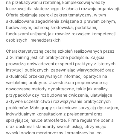
na przekazywaniu rzetelnej, kompleksowej wiedzy
kluczowej dla skutecznego działania i rozwoju organizacji.
Oferta obejmuje szeroki zakres tematyczny, w tym
aktualizowane zagadnienia związane z prawem celnym,
budowlanym, ochroną środowiska, podatkami,
funduszami unijnymi, jak również rozwojem kompetencji
osobistych i menedżerskich.
Charakterystyczną cechą szkoleń realizowanych przez
J.G.Training jest ich praktyczne podejście. Zajęcia
prowadzą doświadczeni eksperci i praktycy z istotnych
instytucji publicznych, zapewniając wiarygodność oraz
aktualność przekazywanych informacji opartych na
wieloletniej praktyce. Uczestnikom proponowane są
nowoczesne metody dydaktyczne, takie jak analizy
przypadków czy rozbudowane ćwiczenia, ułatwiające
aktywne uczestnictwo i rozwiązywanie praktycznych
problemów. Małe grupy szkoleniowe sprzyjają dyskusjom,
indywidualnym konsultacjom z prelegentami oraz
sprzyjającej nauce atmosferze. Firma regularnie ocenia
oraz doskonali standardy swoich usług, utrzymując
wysoki poziom merytoryczny i organizacyjny, co