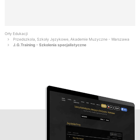
Orły Edukacji
Przedszkola, Szkoły Językowe, Akademie Muzyczne - Warszawa
J.G.Training - Szkolenia specjalistyczne