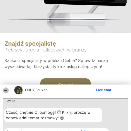
Znajdź specjalistę
Plebiscyt skupia najlepszych w branży
Szukasz specjalisty w pobliżu Ciebie? Sprawdź naszą
wyszukiwarkę. Korzystaj tylko z usług najlepszych!
Szukaj
ORŁY Edukacji
Live chat
02:46
Cześć, chętnie Ci pomogę! 🙂 Kliknij proszę w
odpowiedni temat rozmowy! 🙂
Organizator plebiscytu
Plebiscyt
Kontakt