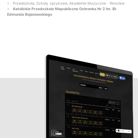
Przedszkola, Szkoły Językowe, Akademie Muzyczne - Wrocław
Katolickie Przedszkole Niepubliczne Ochronka Nr 2 Im. Bł.
Edmunda Bojanowskiego