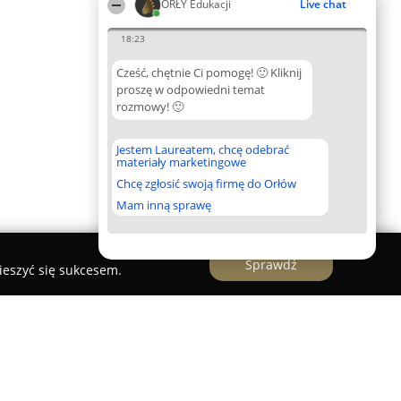
ORŁY Edukacji
Live chat
18:23
Cześć, chętnie Ci pomogę! 🙂 Kliknij
proszę w odpowiedni temat
rozmowy! 🙂
Jestem Laureatem, chcę odebrać
materiały marketingowe
Chcę zgłosić swoją firmę do Orłów
Mam inną sprawę
Sprawdź
ieszyć się sukcesem.