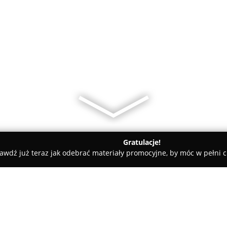
Gratulacje!
awdź już teraz jak odebrać materiały promocyjne, by móc w pełni c
ademie Muzyczne - Warszawa
Kolorowe Kredki-Białołęka