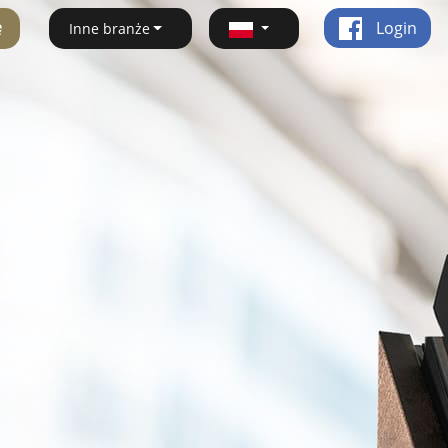
ę
Login
Inne branże