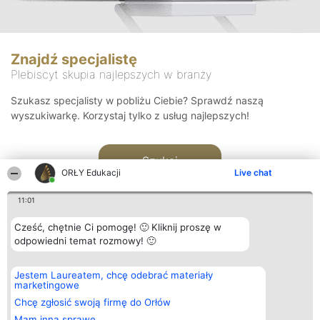
Znajdź specjalistę
Plebiscyt skupia najlepszych w branży
Szukasz specjalisty w pobliżu Ciebie? Sprawdź naszą
wyszukiwarkę. Korzystaj tylko z usług najlepszych!
Szukaj
ORŁY Edukacji
Live chat
11:01
Cześć, chętnie Ci pomogę! 🙂 Kliknij proszę w
odpowiedni temat rozmowy! 🙂
Organizator plebiscytu
Plebiscyt
Kontakt
Jestem Laureatem, chcę odebrać materiały
Bright Side Solutions sp. z o.
Laureaci
Kontakt
marketingowe
o. sp. k.
Lista
ul. Ruska 22
wszystkich
Chcę zgłosić swoją firmę do Orłów
Wrocław 50-079
Laureatów
Mam inną sprawę
KRS 0000749100 | Regon
Zasady