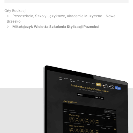
Orły Edukacji
Przedszkola, Szkoły Językowe, Akademie Muzyczne - Nowe
Brzesko
Mikołajczyk Wioletta Szkolenia Stylizacji Paznokci