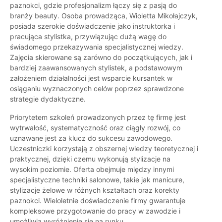
paznokci, gdzie profesjonalizm łączy się z pasją do
branży beauty. Osoba prowadząca, Wioletta Mikołajczyk,
posiada szerokie doświadczenie jako instruktorka i
pracująca stylistka, przywiązując dużą wagę do
świadomego przekazywania specjalistycznej wiedzy.
Zajęcia skierowane są zarówno do początkujących, jak i
bardziej zaawansowanych stylistek, a podstawowym
założeniem działalności jest wsparcie kursantek w
osiąganiu wyznaczonych celów poprzez sprawdzone
strategie dydaktyczne.
Priorytetem szkoleń prowadzonych przez tę firmę jest
wytrwałość, systematyczność oraz ciągły rozwój, co
uznawane jest za klucz do sukcesu zawodowego.
Uczestniczki korzystają z obszernej wiedzy teoretycznej i
praktycznej, dzięki czemu wykonują stylizacje na
wysokim poziomie. Oferta obejmuje między innymi
specjalistyczne techniki salonowe, takie jak manicure,
stylizacje żelowe w różnych kształtach oraz korekty
paznokci. Wieloletnie doświadczenie firmy gwarantuje
kompleksowe przygotowanie do pracy w zawodzie i
umożliwia wyróżnienie się na rynku.