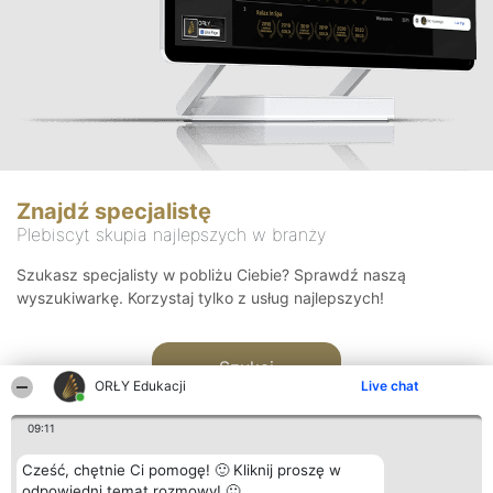
Znajdź specjalistę
Plebiscyt skupia najlepszych w branży
Szukasz specjalisty w pobliżu Ciebie? Sprawdź naszą
wyszukiwarkę. Korzystaj tylko z usług najlepszych!
Szukaj
ORŁY Edukacji
Live chat
09:11
Cześć, chętnie Ci pomogę! 🙂 Kliknij proszę w
odpowiedni temat rozmowy! 🙂