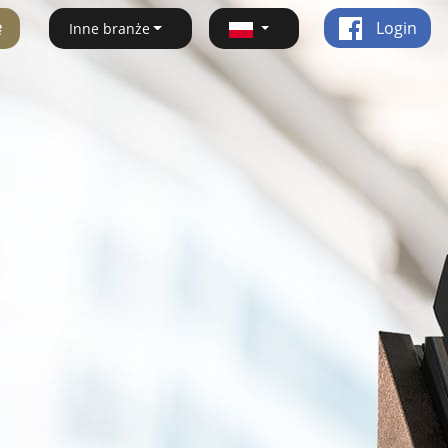
ę
Login
Inne branże