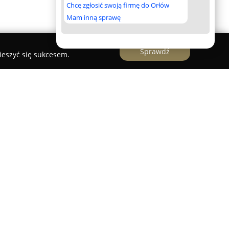
Chcę zgłosić swoją firmę do Orłów
Mam inną sprawę
Sprawdź
ieszyć się sukcesem.
bice
o dynamicznym profilu rozwoju, która prowadzi
lskiego przeznaczone dla dzieci, młodzieży oraz
je w takich lokalizacjach jak Turek, Uniejów oraz
kalne potrzeby edukacyjne tych regionów. Szkoła
przez osobę z doktoratem z językoznawstwa
oletnim doświadczeniem w przygotowaniu do