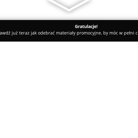
Gratulacje!
awdź już teraz jak odebrać materiały promocyjne, by móc w pełni c
ademie Muzyczne - Turek
My School Turek Koło Uniejów Poddę
dębice
O firmie:
My School
to szkoła językowa 
kompleksowe kursy języka angie
dorosłych. Instytucja funkcjonu
Poddębice, odpowiadając na lo
została założona w 2012 roku 
angielskiego i ponad piętnast
egzaminów Cambridge.