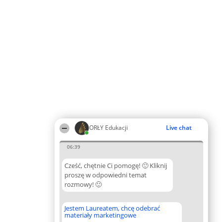
ORŁY Edukacji
Live chat
06:39
Cześć, chętnie Ci pomogę! 🙂 Kliknij
proszę w odpowiedni temat
rozmowy! 🙂
Jestem Laureatem, chcę odebrać
materiały marketingowe