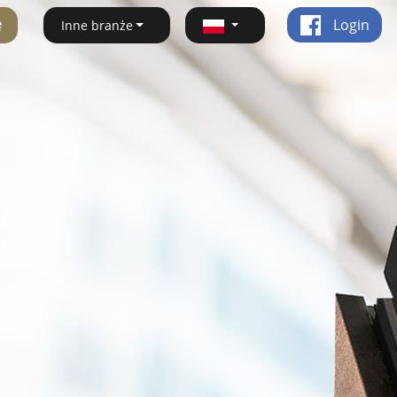
ę
Login
Inne branże