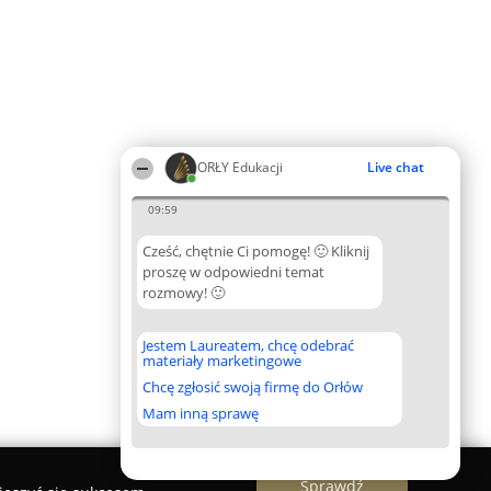
ORŁY Edukacji
Live chat
09:59
Cześć, chętnie Ci pomogę! 🙂 Kliknij
proszę w odpowiedni temat
rozmowy! 🙂
Jestem Laureatem, chcę odebrać
materiały marketingowe
Chcę zgłosić swoją firmę do Orłów
Mam inną sprawę
Sprawdź