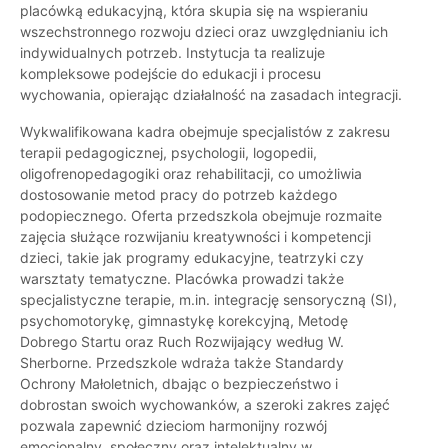
placówką edukacyjną, która skupia się na wspieraniu
wszechstronnego rozwoju dzieci oraz uwzględnianiu ich
indywidualnych potrzeb. Instytucja ta realizuje
kompleksowe podejście do edukacji i procesu
wychowania, opierając działalność na zasadach integracji.
Wykwalifikowana kadra obejmuje specjalistów z zakresu
terapii pedagogicznej, psychologii, logopedii,
oligofrenopedagogiki oraz rehabilitacji, co umożliwia
dostosowanie metod pracy do potrzeb każdego
podopiecznego. Oferta przedszkola obejmuje rozmaite
zajęcia służące rozwijaniu kreatywności i kompetencji
dzieci, takie jak programy edukacyjne, teatrzyki czy
warsztaty tematyczne. Placówka prowadzi także
specjalistyczne terapie, m.in. integrację sensoryczną (SI),
psychomotorykę, gimnastykę korekcyjną, Metodę
Dobrego Startu oraz Ruch Rozwijający według W.
Sherborne. Przedszkole wdraża także Standardy
Ochrony Małoletnich, dbając o bezpieczeństwo i
dobrostan swoich wychowanków, a szeroki zakres zajęć
pozwala zapewnić dzieciom harmonijny rozwój
emocjonalny, społeczny oraz intelektualny w