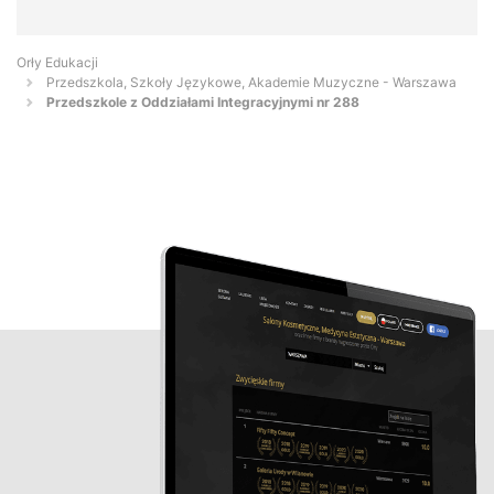
Orły Edukacji
Przedszkola, Szkoły Językowe, Akademie Muzyczne - Warszawa
Przedszkole z Oddziałami Integracyjnymi nr 288