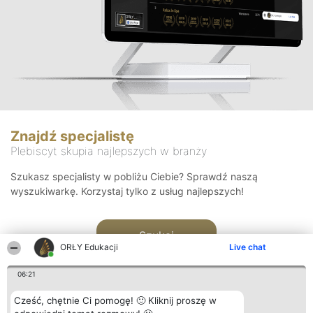
Znajdź specjalistę
Plebiscyt skupia najlepszych w branży
Szukasz specjalisty w pobliżu Ciebie? Sprawdź naszą
wyszukiwarkę. Korzystaj tylko z usług najlepszych!
Szukaj
ORŁY Edukacji
Live chat
06:21
Cześć, chętnie Ci pomogę! 🙂 Kliknij proszę w