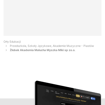
Orły Edukacji
Przedszkola, Szkoły Językowe, Akademie Muzyczne - Piastów
Żłobek Akademia Malucha Myszka Miki sp zo.o.