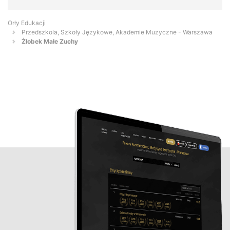
Orły Edukacji
Przedszkola, Szkoły Językowe, Akademie Muzyczne - Warszawa
Żłobek Małe Zuchy