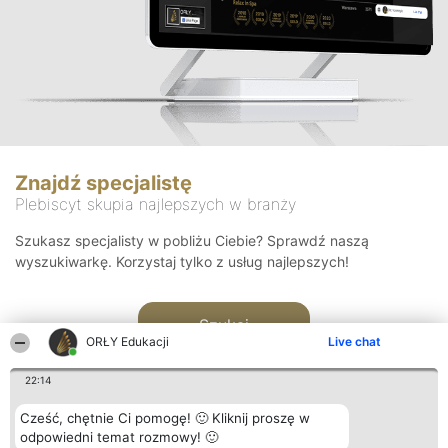
Znajdź specjalistę
Plebiscyt skupia najlepszych w branży
Szukasz specjalisty w pobliżu Ciebie? Sprawdź naszą
wyszukiwarkę. Korzystaj tylko z usług najlepszych!
Szukaj
ORŁY Edukacji
Live chat
22:14
Cześć, chętnie Ci pomogę! 🙂 Kliknij proszę w
odpowiedni temat rozmowy! 🙂