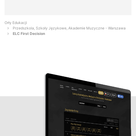
Orły Edukacji
Przedszkola, Szkoły Językowe, Akademie Muzyczne - Warszawa
ELC First Decision