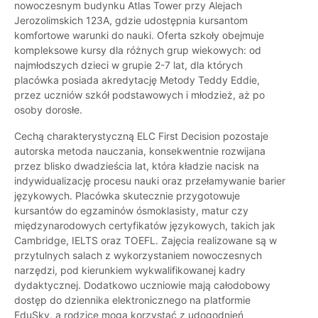
nowoczesnym budynku Atlas Tower przy Alejach
Jerozolimskich 123A, gdzie udostępnia kursantom
komfortowe warunki do nauki. Oferta szkoły obejmuje
kompleksowe kursy dla różnych grup wiekowych: od
najmłodszych dzieci w grupie 2-7 lat, dla których
placówka posiada akredytację Metody Teddy Eddie,
przez uczniów szkół podstawowych i młodzież, aż po
osoby dorosłe.
Cechą charakterystyczną ELC First Decision pozostaje
autorska metoda nauczania, konsekwentnie rozwijana
przez blisko dwadzieścia lat, która kładzie nacisk na
indywidualizację procesu nauki oraz przełamywanie barier
językowych. Placówka skutecznie przygotowuje
kursantów do egzaminów ósmoklasisty, matur czy
międzynarodowych certyfikatów językowych, takich jak
Cambridge, IELTS oraz TOEFL. Zajęcia realizowane są w
przytulnych salach z wykorzystaniem nowoczesnych
narzędzi, pod kierunkiem wykwalifikowanej kadry
dydaktycznej. Dodatkowo uczniowie mają całodobowy
dostęp do dziennika elektronicznego na platformie
EduSky, a rodzice mogą korzystać z udogodnień